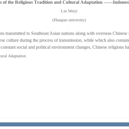
n of the
R
eligious
T
radition and
C
ultural
A
daptation
——
Indones
Lin Weiyi
(Huaqiao university)
ions transmitted to Southeast Asian nations along with overseas Chine
ese culture during the process of
transmission
, while which also contain
to constant social and political environment changes, Chinese religions ha
tural
A
daptation