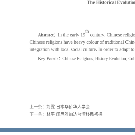
The
H
istorical
E
volutio
th
In the early
19
century
, Chinese relig
Abstract
：
Chinese religions have heavy
colour
of traditional Chin
integration with local social culture. In order to adapt 
Key Words
：
Chinese
R
eligious
;
H
istory
E
volution
;
C
ul
上一条：
刘雯 日本华侨华人学会
下一条：
林平 印尼雅加达台湾移民初探