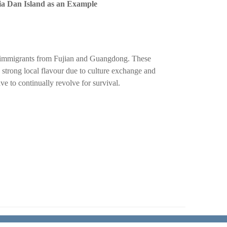
ia Dan
I
sland as an
E
xample
se immigrants from Fujian and Guangdong. These
 strong local
flavour
due to culture exchange and
ve to continually revolve for survival.