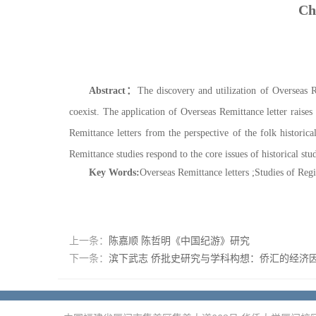
Ch
Abstract
：
The discovery and utilization of
Overseas 
coexist. The application of
Overseas Remittance
letter raises
Remittance
letters from the perspective of the folk historic
Remittance studies respond to the core issues of
historical stu
Key Words
:
Overseas
Remittance
letters
;
Studies of Regi
上一条：
陈嘉顺 陈哲明《中国纪游》研究
下一条：
滨下武志 侨批史研究与学科构想：侨汇的经济